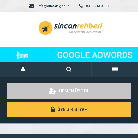
info@sincan.gen.tr
0312 543 33 03
HEMEN ÜYE OL
ÜYE GİRİŞİ YAP