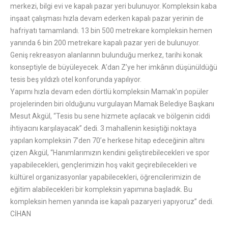
merkezi, bilgi evi ve kapalı pazar yeri bulunuyor. Kompleksin kaba
inşaat çalışması hızla devam ederken kapalı pazar yerinin de
hafriyatı tamamlandı. 13 bin 500 metrekare kompleksin hemen
yanında 6 bin 200 metrekare kapalı pazar yeri de bulunuyor.
Geniş rekreasyon alanlarının bulunduğu merkez, tarihi konak
konseptiyle de büyüleyecek. A’dan Z’ye her imkânın düşünüldüğü
tesis beş yıldızlı otel konforunda yapılıyor.
Yapımı hızla devam eden dörtlü kompleksin Mamak’ın popüler
projelerinden biri olduğunu vurgulayan Mamak Belediye Başkanı
Mesut Akgül, “Tesis bu sene hizmete açılacak ve bölgenin ciddi
ihtiyacını karşılayacak” dedi. 3 mahallenin kesiştiği noktaya
yapılan kompleksin 7’den 70’e herkese hitap edeceğinin altını
çizen Akgül, “Hanımlarımızın kendini geliştirebilecekleri ve spor
yapabilecekleri, gençlerimizin hoş vakit geçirebilecekleri ve
kültürel organizasyonlar yapabilecekleri, öğrencilerimizin de
eğitim alabilecekleri bir kompleksin yapımına başladık. Bu
kompleksin hemen yanında ise kapalı pazaryeri yapıyoruz” dedi.
CİHAN