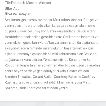
Tür:
Fantastik, Macera, Aksiyon
Ülke
:Abd
Özet Ve Detaylar
Set, karanlığın acımazsız tanrısı, Mısır tahtını devralır. Barışçıl ve
varlıklı olan imparatorluğu yıkar, kargaşa ve çatışmaların içine
düşürür. Birkaç cesur isyancı Set’in karşısındadır. Sevgilisi tanrı
tarafından tutsak edilen genç bir hırsız, Set’i tahtan indirmek ve
yenmek için güçlü tanrı Horus’tan yardımını ister. Bu olağanüstü
aksiyon-macera filminde, insanoğlunun hayatta kalmak için
aşkını kurtarmaya çalışan bir ölümlü kahramana olan Bek’e bel
bağlamasını konu alınıyor.Yönetmenliğinde Kehanet ve Ben
Robot filmleriyle tanınan yönetmen Alex Proyas uzun bir aradan
sonra beyaz perdeye geri dönüyor. Nikolaj Coster Waldau,
Brenton Thwaites, Gerard Butler, Courtney Eaton ile Geoffrey
Rush gibi ünlü oyuncuların rol aldığı filmin seneryosu Matt
Sazama, Burk Sharpless tarafından yazıldı…