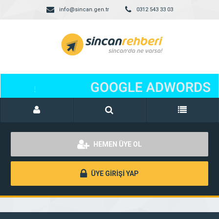
info@sincan.gen.tr
0312 543 33 03
HEMEN ÜYE OL
ÜYE GİRİŞİ YAP