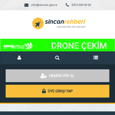
info@sincan.gen.tr
0312 543 33 03
HEMEN ÜYE OL
ÜYE GİRİŞİ YAP