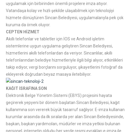
uygulamak için birbirinden önemli projelere imza atıyor.
Vatandaşa kolay ve hızlı şekilde ulaşabilmek için teknolojiyi
hizmete dönüştüren Sincan Belediyesi, uygulamalarıyla pek çok
kuruma da örnek oluyor.
CEPTEN HİZMET
Akıllı telefonlar ve tabletler için İOS ve Android işletim
sistemlerine uygun uygulama geliştiren Sincan Belediyesi,
hizmetlerini akıllı telefonlardan da veriyor. Sincanlılar, akıllı
telefonlarından belediye hizmetleriyle ilgili bilgi alıyor, etkinlikleri
takip ediyor, vergi borçlarını sorguluyor, şikayetlerini fotoğraf da
ekleyerek doğrudan beyaz masaya iletebiliyor.
KAĞIT İSRAFINA SON
Elektronik Belge Yönetim Sistemi (EBYS) projesini hayata
geçirerek yepyeni bir dönem başlatan Sincan Belediyesi, kağıt
kullanımına son vererek büyük tasarruf sağlıyor. E-imza kullanan
kurumlar arasında da ilk sıralarda yer alan Sincan Belediyesinde,
başkan, başkan yardımcıları, müdürler ve imza yetkisi bulunan
personel, internetin olduğu her yerde resmi evrakları e-imza ile