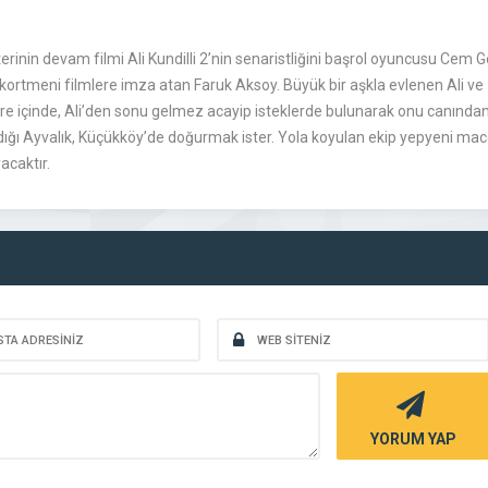
erinin devam filmi Ali Kundilli 2’nin senaristliğini başrol oyuncusu Cem 
rekortmeni filmlere imza atan Faruk Aksoy. Büyük bir aşkla evlenen Ali ve 
süre içinde, Ali’den sonu gelmez acayip isteklerde bulunarak onu canından
adığı Ayvalık, Küçükköy’de doğurmak ister. Yola koyulan ekip yepyeni ma
acaktır.
YORUM YAP