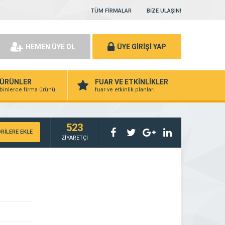
TÜM FİRMALAR
BİZE ULAŞIN!
HEMEN ÜYE OL
ÜYE GİRİŞİ YAP
ÜRÜNLER
FUAR VE ETKİNLİKLER
binlerce firma ürünü
fuar ve etkinlik planları
523
RİLERE EKLE
ZİYARETÇİ