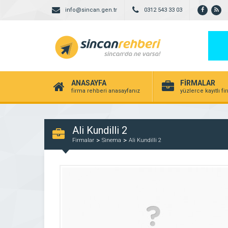
info@sincan.gen.tr
0312 543 33 03
ANASAYFA
FİRMALAR
firma rehberi anasayfanız
yüzlerce kayıtlı f
Ali Kundilli 2
Firmalar
Sinema
Ali Kundilli 2