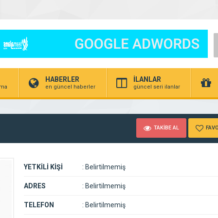
HABERLER
İLANLAR
irma
en güncel haberler
güncel seri ilanlar
TAKİBE AL
FAVO
YETKİLİ KİŞİ
:
Belirtilmemiş
ADRES
:
Belirtilmemiş
TELEFON
:
Belirtilmemiş