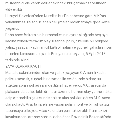
müteahhidi ele veren deliller evindeki kirli çamaşır sepetinden
elde edildi.
Hürriyet Gazetesi’nden Nurettin Kurt’ın haberine göre M.K.’nın
yakalanması ile sonuçlanan gelişmeler, iddianamaye göre şöyle
yaşandı:
Daha önce Ankara’nın bir mahallesinin aynı sokağında beş ayrı
kadına yönelik tecavüz olayı üzerine, polis, özellikle bu bölgede
yalnız yaşayan kadınları dikkatli olmaları ve şüpheli şahısları ihbar
etmeleri konusunda uyardı. Bu uyarının meyvesi, 5 Eylül 2013
tarihinde alındı.
YAYA OLARAK KAÇTI
Mahalle sakinlerinden olan ve yalnız yaşayan Ö.A. isimli kadın,
polisi arayarak, şüpheli bir otomobilin evi önünde birkaç tur
attıktan sonra sokağa park ettiğini haber verdi. A.Ö., aracın da
plakasını da polise bildirdi. İhbar üzerine hemen olay yerine intikal
edip otomobilin çevresinde önlem alan polisleri gören M.K., yaya
olarak kaçtı. Araçta inceleme yapan polis, mont ve bir ruhsatsız
tabancaya el koydu, vites kolundan parmak izi aldı. Parmak izi
kayıtlarından, aranan şahsın, daha önce Bayındırlık Bakanlığı’nda