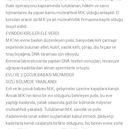
ihale operasyonu kapsamında tutuklanan, hâkim ve savcı
lojmanlarını da yapan kamu müteahhidi M.K. olduğu anlaşıldı. El
konulan aracın da M.K.’ya ait müteahhitlik firmasına kayıtlı olduğu
tespit edildi.
EVİNDEKİ KİRLİLER ELE VERDİ
M.K.’nın evine baskın düzenleyen polis, banyodaki kirli çamaşır
sepetinde bulunan atlet, külot, yastık kılıfı, çorap, diş fırçası ve
tıraş bıçağına, DNA taraması için elkoydu.
Kriminal laboratuvarda yapılan DNA testleri sonuçları, tecavüze
uğrayan kadınlardan alınan spermlerle örtüştü.
EVLİ VE 2 ÇOCUK BABASI MİLYARDER
GİZLİ BÖLMEDE YAKALANDI
Evli ve iki çocuk babası M.K., gelişmeler üzerine kayıplara karıştı.
Ancak M.K.’nın ikinci bir evi olduğunu belirleyen polis, bu eve
yaptığı baskında, yatak odasında gizli bir bölmede milyoner
müteahhidi yakaladı. Tutuklanan M.K. savcılık ve polis
ifadelerinde isnat edilen suçlamaları kabul etmedi. Şikâyetçi
kadınlarla kendi rızalarıyla birlikte olduğunu, hiç birinin evine zorla