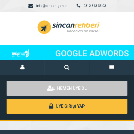
info@sincan.gen.tr
0312 543 33 03
HEMEN ÜYE OL
ÜYE GİRİŞİ YAP