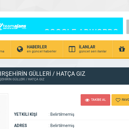
HABERLER
İLANLAR
irma
en güncel haberler
güncel seri ilanlar
IRŞEHİRİN GÜLLERİ / HATÇA GIZ
ŞEHİRİN GÜLLERİ / HATÇA GIZ
TAKİBE AL
FAVO
YETKİLİ KİŞİ
:
Belirtilmemiş
ADRES
:
Belirtilmemiş