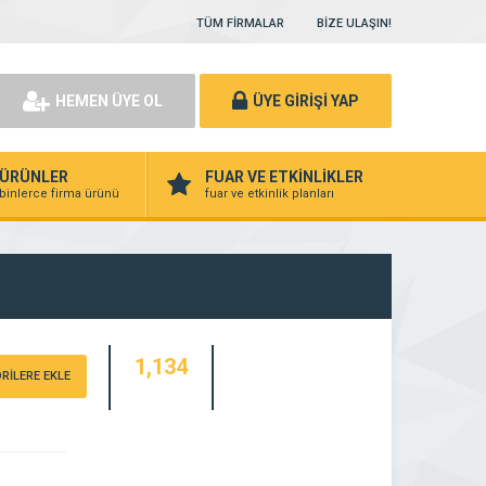
TÜM FİRMALAR
BİZE ULAŞIN!
HEMEN ÜYE OL
ÜYE GİRİŞİ YAP
ÜRÜNLER
FUAR VE ETKİNLİKLER
binlerce firma ürünü
fuar ve etkinlik planları
1,134
RİLERE EKLE
ZİYARETÇİ