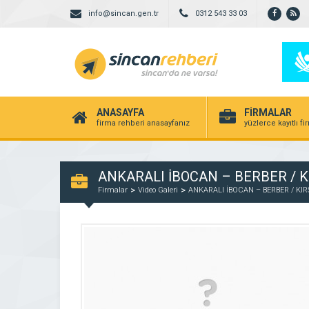
info@sincan.gen.tr
0312 543 33 03
ANASAYFA
FİRMALAR
firma rehberi anasayfanız
yüzlerce kayıtlı f
ANKARALI İBOCAN – BERBER / K
Firmalar
Video Galeri
ANKARALI İBOCAN – BERBER / KIR