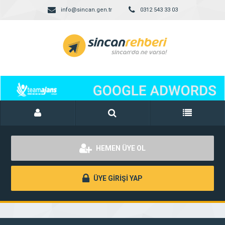
info@sincan.gen.tr
0312 543 33 03
HEMEN ÜYE OL
ÜYE GİRİŞİ YAP