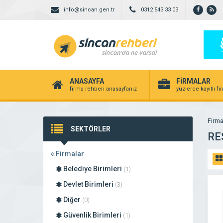
info@sincan.gen.tr
0312 543 33 03
ANASAYFA
FİRMALAR
firma rehberi anasayfanız
yüzlerce kayıtlı f
Firma
SEKTÖRLER
RE
Firmalar
Belediye Birimleri
(1)
Devlet Birimleri
(3)
Diğer
(0)
Güvenlik Birimleri
(1)