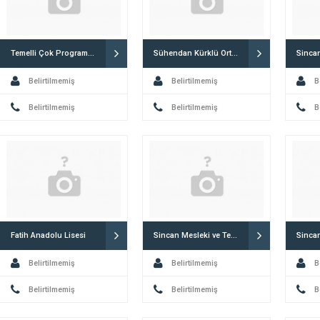
Temelli Çok Programlı Lisesi
Sühendan Kürklü Ortaokulu
Sinca
Belirtilmemiş
Belirtilmemiş
B
Belirtilmemiş
Belirtilmemiş
B
Fatih Anadolu Lisesi
Sincan Mesleki ve Teknik Anadolu Lisesi
Belirtilmemiş
Belirtilmemiş
B
Belirtilmemiş
Belirtilmemiş
B