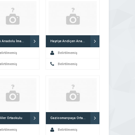
Sincan Anadolu İmam Hatip Lisesi
Hayriye Andiçen Anaokulu
elirtilmemiş
Belirtilmemiş
elirtilmemiş
Belirtilmemiş
iler Ortaokulu
Gaziosmanpaşa Ortaokulu
elirtilmemiş
Belirtilmemiş