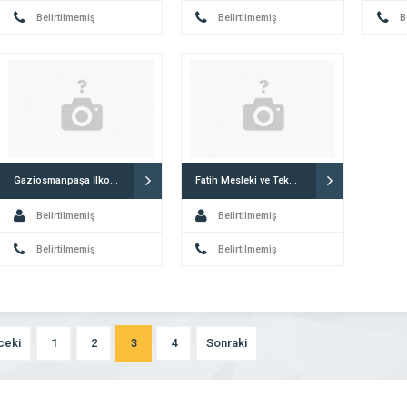
Belirtilmemiş
Belirtilmemiş
B
Gaziosmanpaşa İlkokulu
Fatih Mesleki ve Teknik Anadolu Lisesi
Belirtilmemiş
Belirtilmemiş
Belirtilmemiş
Belirtilmemiş
ceki
1
2
3
4
Sonraki