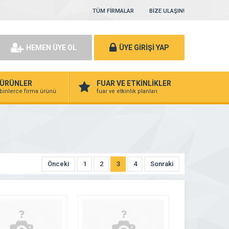
TÜM FİRMALAR
BİZE ULAŞIN!
HEMEN ÜYE OL
ÜYE GİRİŞİ YAP
ÜRÜNLER
FUAR VE ETKİNLİKLER
binlerce firma ürünü
fuar ve etkinlik planları
Önceki
1
2
3
4
Sonraki