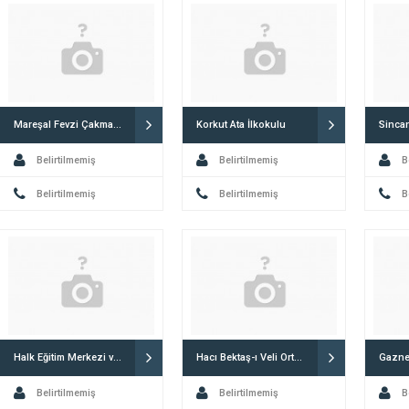
Mareşal Fevzi Çakmak Ortaokulu
Korkut Ata İlkokulu
Belirtilmemiş
Belirtilmemiş
B
Belirtilmemiş
Belirtilmemiş
B
Halk Eğitim Merkezi ve Akşam Sanat Okulu
Hacı Bektaş-ı Veli Ortaokulu
Gaznel
Belirtilmemiş
Belirtilmemiş
B