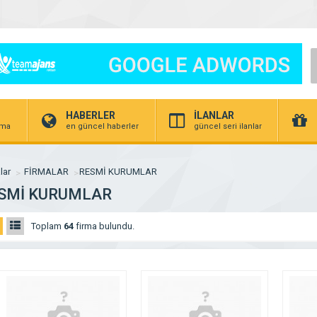
HABERLER
İLANLAR
irma
en güncel haberler
güncel seri ilanlar
lar
FİRMALAR
RESMİ KURUMLAR
SMİ KURUMLAR
Toplam
64
firma bulundu.