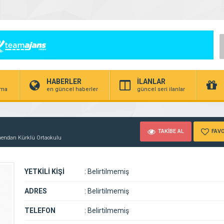
HABERLER
İLANLAR
irma
en güncel haberler
güncel seri ilanlar
TAKİBE AL
FAVO
endan Kürklü Ortaokulu
YETKİLİ KİŞİ
:
Belirtilmemiş
ADRES
:
Belirtilmemiş
TELEFON
:
Belirtilmemiş