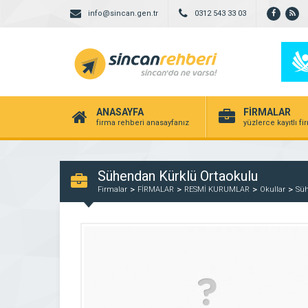
info@sincan.gen.tr
0312 543 33 03
ANASAYFA
FİRMALAR
firma rehberi anasayfanız
yüzlerce kayıtlı f
Sühendan Kürklü Ortaokulu
Firmalar
FİRMALAR
RESMİ KURUMLAR
Okullar
Süh