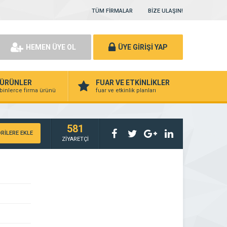
TÜM FİRMALAR
BİZE ULAŞIN!
HEMEN ÜYE OL
ÜYE GİRİŞİ YAP
ÜRÜNLER
FUAR VE ETKİNLİKLER
binlerce firma ürünü
fuar ve etkinlik planları
581
RİLERE EKLE
ZİYARETÇİ