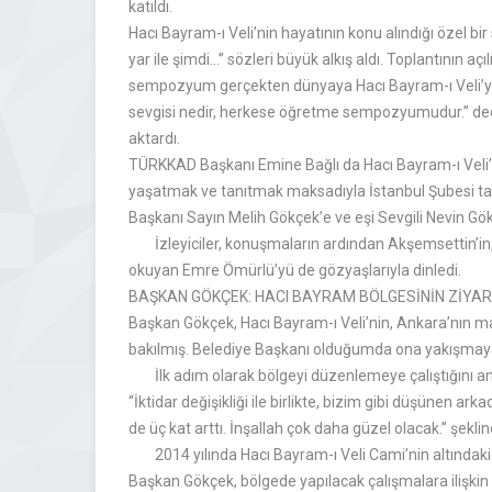
katıldı.
Hacı Bayram-ı Veli’nin hayatının konu alındığı özel 
yar ile şimdi…” sözleri büyük alkış aldı. Toplantının
sempozyum gerçekten dünyaya Hacı Bayram-ı Veli’yi
sevgisi nedir, herkese öğretme sempozyumudur.” dedi.
aktardı.
TÜRKKAD Başkanı Emine Bağlı da Hacı Bayram-ı Veli’
yaşatmak ve tanıtmak maksadıyla İstanbul Şubesi t
Başkanı Sayın Melih Gökçek’e ve eşi Sevgili Nevin Gök
İzleyiciler, konuşmaların ardından Akşemsettin’in, H
okuyan Emre Ömürlü’yü de gözyaşlarıyla dinledi.
BAŞKAN GÖKÇEK: HACI BAYRAM BÖLGESİNİN ZİYARE
Başkan Gökçek, Hacı Bayram-ı Veli’nin, Ankara’nın m
bakılmış. Belediye Başkanı olduğumda ona yakışmayan 
İlk adım olarak bölgeyi düzenlemeye çalıştığını anca
“İktidar değişikliği ile birlikte, bizim gibi düşünen a
de üç kat arttı. İnşallah çok daha güzel olacak.” şekli
2014 yılında Hacı Bayram-ı Veli Cami’nin altındaki d
Başkan Gökçek, bölgede yapılacak çalışmalara ilişkin ş