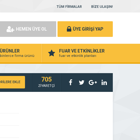
TÜM FİRMALAR
BİZE ULAŞIN!
HEMEN ÜYE OL
ÜYE GİRİŞİ YAP
ÜRÜNLER
FUAR VE ETKİNLİKLER
binlerce firma ürünü
fuar ve etkinlik planları
705
RİLERE EKLE
ZİYARETÇİ