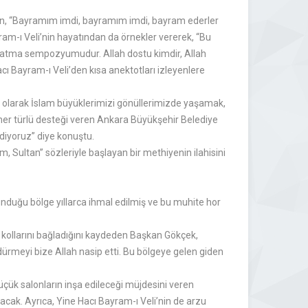
’nin, “Bayramım imdi, bayramım imdi, bayram ederler
ram-ı Veli’nin hayatından da örnekler vererek, “Bu
atma sempozyumudur. Allah dostu kimdir, Allah
ı Bayram-ı Veli’den kısa anektotları izleyenlere
 olarak İslam büyüklerimizi gönüllerimizde yaşamak,
r türlü desteği veren Ankara Büyükşehir Belediye
diyoruz” diye konuştu.
Sultan” sözleriyle başlayan bir methiyenin ilahisini
nduğu bölge yıllarca ihmal edilmiş ve bu muhite hor
 kollarını bağladığını kaydeden Başkan Gökçek,
öndürmeyi bize Allah nasip etti. Bu bölgeye gelen giden
çük salonların inşa edileceği müjdesini veren
lacak. Ayrıca, Yine Hacı Bayram-ı Veli’nin de arzu