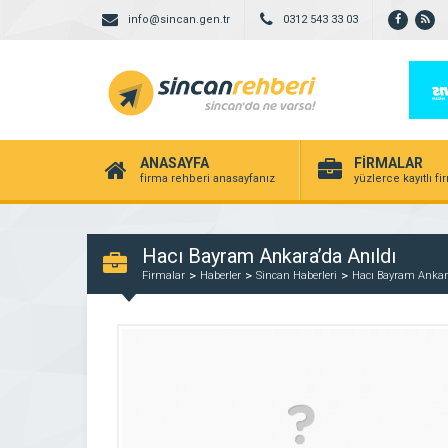
info@sincan.gen.tr
0312 543 33 03
ANASAYFA
FİRMALAR
firma rehberi anasayfanız
yüzlerce kayıtlı f
Hacı Bayram Ankara’da Anıldı
Firmalar
Haberler
Sincan Haberleri
Hacı Bayram Ankara