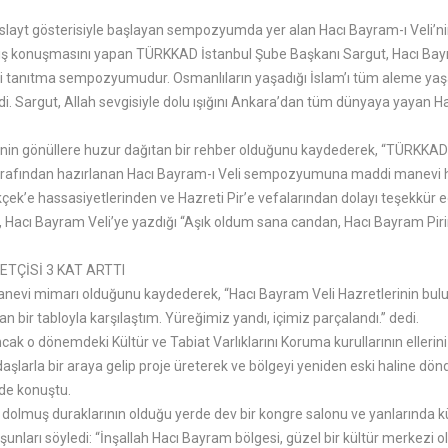
bir slayt gösterisiyle başlayan sempozyumda yer alan Hacı Bayram-ı Veli
 açılış konuşmasını yapan TÜRKKAD İstanbul Şube Başkanı Sargut, Hacı Bay
 tanıtma sempozyumudur. Osmanlıların yaşadığı İslam’ı tüm aleme yaş
 Sargut, Allah sevgisiyle dolu ışığını Ankara’dan tüm dünyaya yayan Hac
nin gönüllere huzur dağıtan bir rehber olduğunu kaydederek, “TÜRKKAD
arafından hazırlanan Hacı Bayram-ı Veli sempozyumuna maddi manevi he
çek’e hassasiyetlerinden ve Hazreti Pir’e vefalarından dolayı teşekkür e
acı Bayram Veli’ye yazdığı “Aşık oldum sana candan, Hacı Bayram Pirim, 
TÇİSİ 3 KAT ARTTI
anevi mimarı olduğunu kaydederek, “Hacı Bayram Veli Hazretlerinin bulu
bir tabloyla karşılaştım. Yüreğimiz yandı, içimiz parçalandı.” dedi.
k o dönemdeki Kültür ve Tabiat Varlıklarını Koruma kurullarının ellerini
rkadaşlarla bir araya gelip proje üreterek ve bölgeyi yeniden eski haline d
nde konuştu.
olmuş duraklarının olduğu yerde dev bir kongre salonu ve yanlarında kü
unları söyledi: “İnşallah Hacı Bayram bölgesi, güzel bir kültür merkezi o