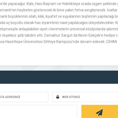
pe’de yapacağız. Kale, Hacı Bayram ve Hıdırlıktepe orada üçgen şeklinde y
smanlı’nın heybetini gösterecek iki bine yakın fetva sergilenecek. İcatla
lı büyüklerinin silah, kılık, kıyafet ve eşyalarının teşhirinin yapılacağı 
a üç boyutlu olarak hac ziyaretinin nasıl yapılacağını izleyebilecekler. 
elişmesiyle anlaşılabilen ayet-i kerimelerin üniversal stüdyolarda işlenmi
teşekkür şildi takdim etti. Cemalnur Sargut da Nevin Gökçek’e hediye v
yunca Hacettepe Üniversitesi Sıhhiye Kampüsü’nde devam edecek. CİHAN