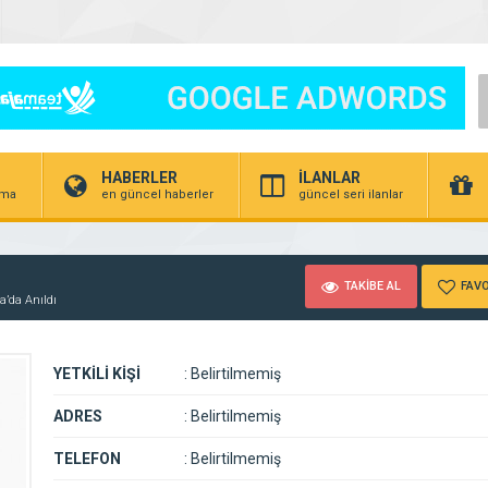
HABERLER
İLANLAR
irma
en güncel haberler
güncel seri ilanlar
TAKİBE AL
FAVO
’da Anıldı
YETKİLİ KİŞİ
:
Belirtilmemiş
ADRES
:
Belirtilmemiş
TELEFON
:
Belirtilmemiş