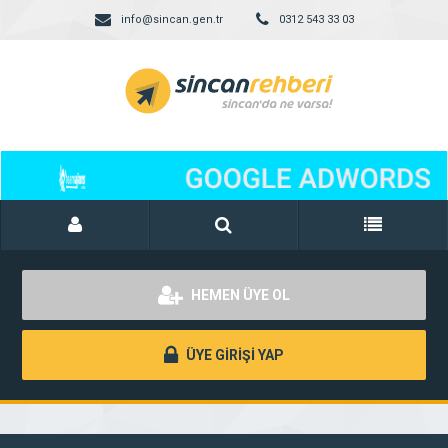
info@sincan.gen.tr
0312 543 33 03
HEMEN ÜYE OL
ÜYE GİRİŞİ YAP