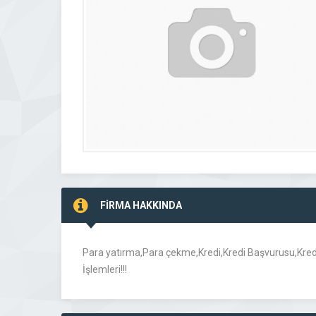
FİRMA HAKKINDA
Para yatırma,Para çekme,Kredi,Kredi Başvurusu,Kredi
İşlemleri!!!