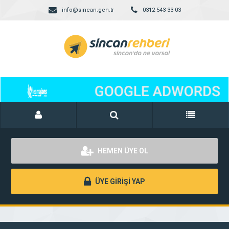
info@sincan.gen.tr
0312 543 33 03
HEMEN ÜYE OL
ÜYE GİRİŞİ YAP