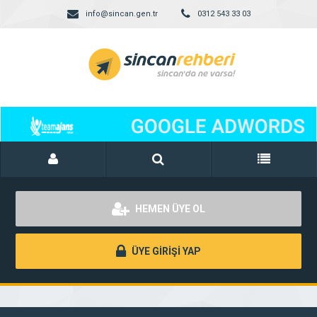
info@sincan.gen.tr
0312 543 33 03
HEMEN ÜYE OL
ÜYE GİRİŞİ YAP