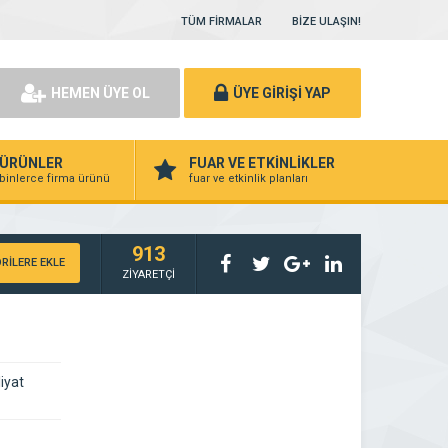
TÜM FİRMALAR
BİZE ULAŞIN!
HEMEN ÜYE OL
ÜYE GİRİŞİ YAP
ÜRÜNLER
FUAR VE ETKİNLİKLER
binlerce firma ürünü
fuar ve etkinlik planları
913
RİLERE EKLE
ZİYARETÇİ
iyat