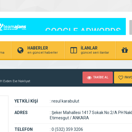
HABERLER
İLANLAR
irma
en güncel haberler
güncel seri ilanlar
TAKİBE AL
FAVO
H Evden Eve Nakliyat
YETKİLİ KİŞİ
:
resul karabulut
ADRES
:
Şeker Mahallesi 1417 Sokak No:2/A PH Nakl
Etimesgut / ANKARA
TELEFON
:
0 (532) 359 3206