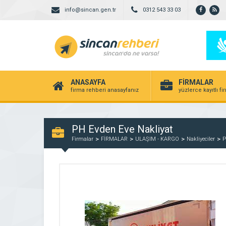
info@sincan.gen.tr
0312 543 33 03
ANASAYFA
FİRMALAR
firma rehberi anasayfanız
yüzlerce kayıtlı f
PH Evden Eve Nakliyat
Firmalar
FİRMALAR
ULAŞIM - KARGO
Nakliyeciler
P