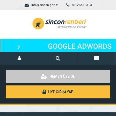
info@sincan.gen.tr
0312 543 33 03
HEMEN ÜYE OL
ÜYE GİRİŞİ YAP