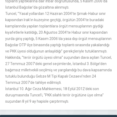
toplantı yaptıklarına dair ihbar doğrultusunda, 5 Kasım 2006’da
İstanbul Bağcılar’da gözaltına alınmıştı.
Tuncel, ”Yasal yollardan 12 Haziran 2004’te Şırnak-Habur sınır
kapısından Irak’ın kuzeyine geçtiği, örgütün 2004’te buradaki
kamplarında yapılan toplantılara örgüt mensuplarının giydiği
kıyafetlerle katıldığı, 20 Ağustos 2004’te Habur sınır kapısından
yurda giriş yaptığı, 5 Kasım 2006’da yasa dışı örgüt mensuplarının
Bağcılar DTP ilçe binasında yaptığı toplantı sırasında yakalandığı
ve PKK üyesi olduğunun anlaşıldığı” gerekçleriyle tutuklanmıştı.
Hakkında, ”terör örgütü üyesi olma” suçundan dava açılan Tuncel,
27 Temmuz 2007’deki genel seçimlerde, İstanbul 3. Bölge’den
bağımsız milletvekili seçilmiş ve yargılandığı bu dava kapsamında
tutuklu bulunduğu Gebze M Tipi Kapalı Cezaevi’nden 24
Temmuz 2007’de tahliye edilmişti.
İstanbul 10. Ağır Ceza Mahkemesi, 18 Eylül 2012’deki son
duruşmasında Tuncel’i, “PKK silahlı terör örgütüne üye olma”
suçundan 8 yıl 9 ay hapisle çarptırmıştı.