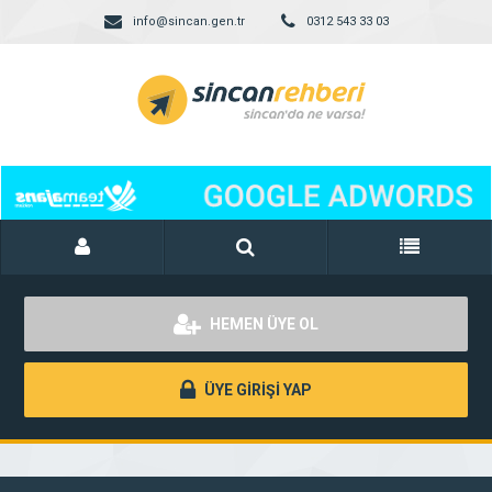
info@sincan.gen.tr
0312 543 33 03
HEMEN ÜYE OL
ÜYE GİRİŞİ YAP