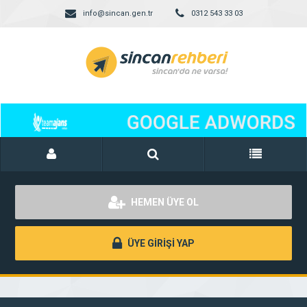
info@sincan.gen.tr
0312 543 33 03
HEMEN ÜYE OL
ÜYE GİRİŞİ YAP