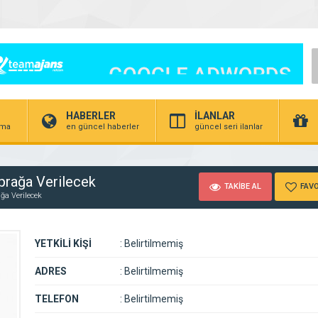
HABERLER
İLANLAR
irma
en güncel haberler
güncel seri ilanlar
prağa Verilecek
TAKİBE AL
FAVO
ğa Verilecek
YETKİLİ KİŞİ
:
Belirtilmemiş
ADRES
:
Belirtilmemiş
TELEFON
:
Belirtilmemiş