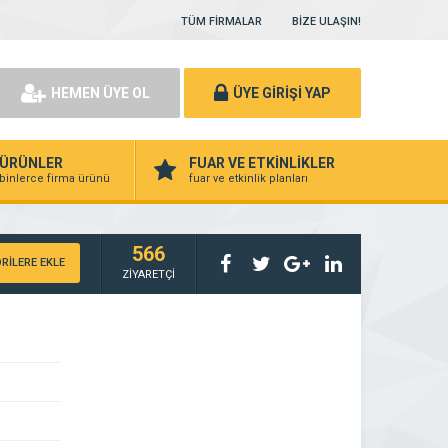
TÜM FİRMALAR
BİZE ULAŞIN!
HEMEN ÜYE OL
ÜYE GİRİŞİ YAP
ÜRÜNLER
FUAR VE ETKİNLİKLER
binlerce firma ürünü
fuar ve etkinlik planları
566
RİLERE EKLE
ZİYARETÇİ