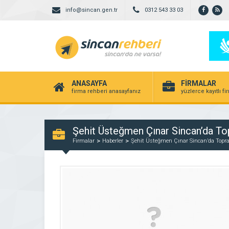
info@sincan.gen.tr
0312 543 33 03
ANASAYFA
FİRMALAR
firma rehberi anasayfanız
yüzlerce kayıtlı f
Şehit Üsteğmen Çınar Sincan’da To
Firmalar
Haberler
Şehit Üsteğmen Çınar Sincan’da Topra