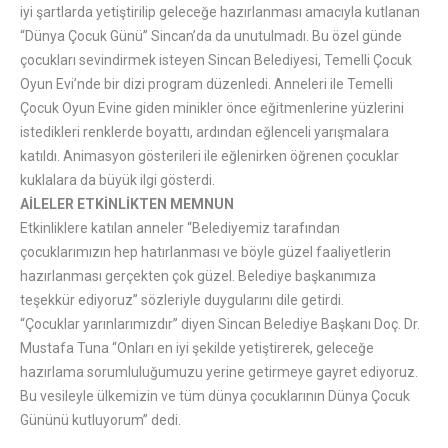
iyi şartlarda yetiştirilip geleceğe hazırlanması amacıyla kutlanan
“Dünya Çocuk Günü” Sincan’da da unutulmadı. Bu özel günde
çocukları sevindirmek isteyen Sincan Belediyesi, Temelli Çocuk
Oyun Evi’nde bir dizi program düzenledi. Anneleri ile Temelli
Çocuk Oyun Evine giden minikler önce eğitmenlerine yüzlerini
istedikleri renklerde boyattı, ardından eğlenceli yarışmalara
katıldı. Animasyon gösterileri ile eğlenirken öğrenen çocuklar
kuklalara da büyük ilgi gösterdi.
AİLELER ETKİNLİKTEN MEMNUN
Etkinliklere katılan anneler “Belediyemiz tarafından
çocuklarımızın hep hatırlanması ve böyle güzel faaliyetlerin
hazırlanması gerçekten çok güzel. Belediye başkanımıza
teşekkür ediyoruz” sözleriyle duygularını dile getirdi.
“Çocuklar yarınlarımızdır” diyen Sincan Belediye Başkanı Doç. Dr.
Mustafa Tuna “Onları en iyi şekilde yetiştirerek, geleceğe
hazırlama sorumluluğumuzu yerine getirmeye gayret ediyoruz.
Bu vesileyle ülkemizin ve tüm dünya çocuklarının Dünya Çocuk
Gününü kutluyorum” dedi.