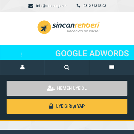
info@sincan.gen.tr
0312 543 33 03
HEMEN ÜYE OL
ÜYE GİRİŞİ YAP