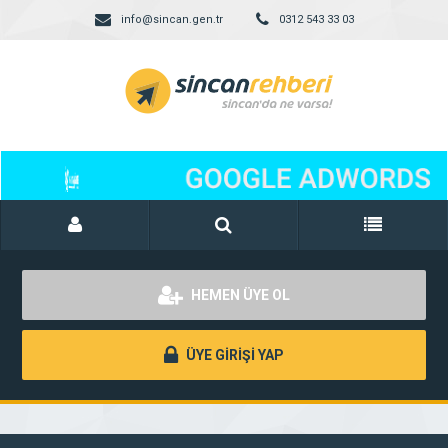
info@sincan.gen.tr
0312 543 33 03
HEMEN ÜYE OL
ÜYE GİRİŞİ YAP