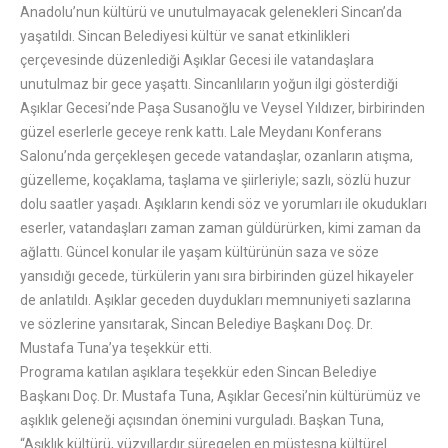
Anadolu’nun kültürü ve unutulmayacak gelenekleri Sincan’da
yaşatıldı. Sincan Belediyesi kültür ve sanat etkinlikleri
çerçevesinde düzenlediği Aşıklar Gecesi ile vatandaşlara
unutulmaz bir gece yaşattı. Sincanlıların yoğun ilgi gösterdiği
Aşıklar Gecesi’nde Paşa Susanoğlu ve Veysel Yıldızer, birbirinden
güzel eserlerle geceye renk kattı. Lale Meydanı Konferans
Salonu’nda gerçekleşen gecede vatandaşlar, ozanların atışma,
güzelleme, koçaklama, taşlama ve şiirleriyle; sazlı, sözlü huzur
dolu saatler yaşadı. Aşıkların kendi söz ve yorumları ile okudukları
eserler, vatandaşları zaman zaman güldürürken, kimi zaman da
ağlattı. Güncel konular ile yaşam kültürünün saza ve söze
yansıdığı gecede, türkülerin yanı sıra birbirinden güzel hikayeler
de anlatıldı. Aşıklar geceden duydukları memnuniyeti sazlarına
ve sözlerine yansıtarak, Sincan Belediye Başkanı Doç. Dr.
Mustafa Tuna’ya teşekkür etti.
Programa katılan aşıklara teşekkür eden Sincan Belediye
Başkanı Doç. Dr. Mustafa Tuna, Aşıklar Gecesi’nin kültürümüz ve
aşıklık geleneği açısından önemini vurguladı. Başkan Tuna,
“Aşıklık kültürü, yüzyıllardır süregelen en müstesna kültürel