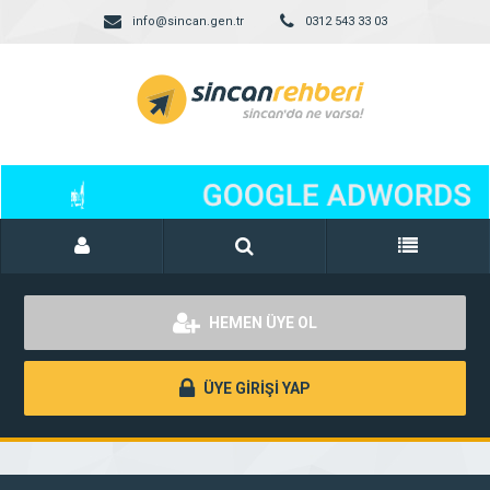
info@sincan.gen.tr
0312 543 33 03
HEMEN ÜYE OL
ÜYE GİRİŞİ YAP