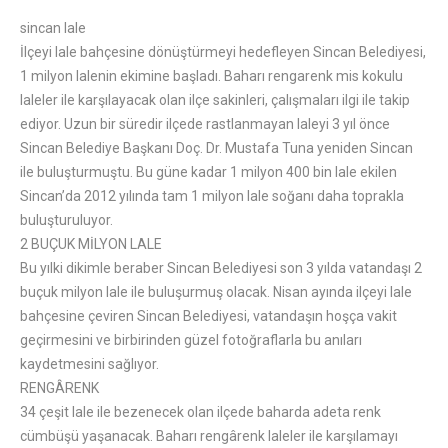
sincan lale
İlçeyi lale bahçesine dönüştürmeyi hedefleyen Sincan Belediyesi,
1 milyon lalenin ekimine başladı. Baharı rengarenk mis kokulu
laleler ile karşılayacak olan ilçe sakinleri, çalışmaları ilgi ile takip
ediyor. Uzun bir süredir ilçede rastlanmayan laleyi 3 yıl önce
Sincan Belediye Başkanı Doç. Dr. Mustafa Tuna yeniden Sincan
ile buluşturmuştu. Bu güne kadar 1 milyon 400 bin lale ekilen
Sincan’da 2012 yılında tam 1 milyon lale soğanı daha toprakla
buluşturuluyor.
2 BUÇUK MİLYON LALE
Bu yılki dikimle beraber Sincan Belediyesi son 3 yılda vatandaşı 2
buçuk milyon lale ile buluşurmuş olacak. Nisan ayında ilçeyi lale
bahçesine çeviren Sincan Belediyesi, vatandaşın hoşça vakit
geçirmesini ve birbirinden güzel fotoğraflarla bu anıları
kaydetmesini sağlıyor.
RENGÂRENK
34 çeşit lale ile bezenecek olan ilçede baharda adeta renk
cümbüşü yaşanacak. Baharı rengârenk laleler ile karşılamayı