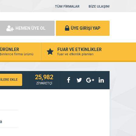
TÜM FİRMALAR
BİZE ULAŞIN!
HEMEN ÜYE OL
ÜYE GİRİŞİ YAP
ÜRÜNLER
FUAR VE ETKİNLİKLER
binlerce firma ürünü
fuar ve etkinlik planları
25,982
İLERE EKLE
ZİYARETÇİ
ra