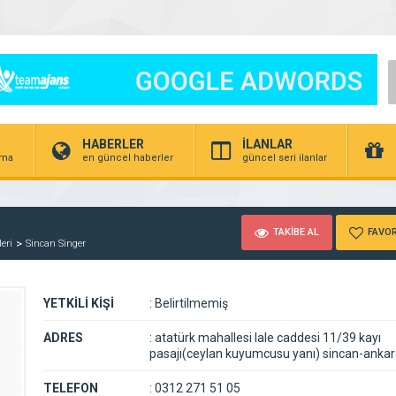
HABERLER
İLANLAR
irma
en güncel haberler
güncel seri ilanlar
TAKİBE AL
FAVOR
eri
Sincan Singer
YETKİLİ KİŞİ
:
Belirtilmemiş
ADRES
:
atatürk mahallesi lale caddesi 11/39 kayı
pasajı(ceylan kuyumcusu yanı) sincan-anka
TELEFON
:
0312 271 51 05