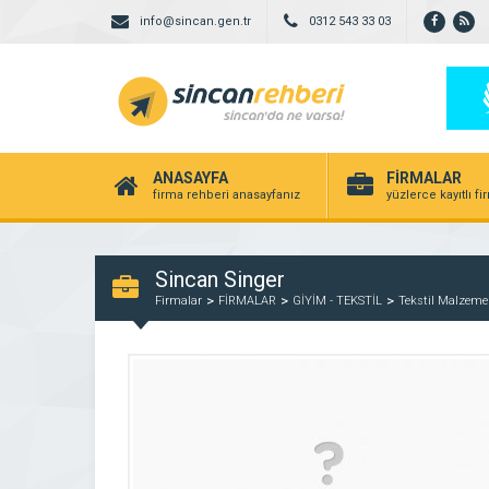
info@sincan.gen.tr
0312 543 33 03
ANASAYFA
FİRMALAR
firma rehberi anasayfanız
yüzlerce kayıtlı f
Sincan Singer
Firmalar
FİRMALAR
GİYİM - TEKSTİL
Tekstil Malzemel