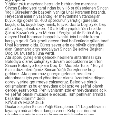
Yiğitler çıktı meydana hepsi de birbirinden merdane….
Sincan Belediyesi tarafından bu yıl 6.sı düzenlenen Sincan
Yağlı Güreşlerinde başpehlivanlığı Ünal Karaman kazandı.
Heyecanlı anların yaşandığı er meydanına vatandaşlar
büyük ilgi gösterdi. 400 sporcunun yarıştığı güreşler;
küçük, orta, büyük boy, minik, teşvik, deste boy, ayak, baş
altı ve baş olmak üzere 13 sıklette yapıldı. Yarı finalde
Şükrü Kazan’ı eleyen Mehmet Yeşilyeşil ile Fatih Atlı’yı
eleyen Ünal Karaman başpehlivanlık için finalde karşı
karşıya geldi. Çekişmeli geçen final bölümünde gülen taraf
Ünal Karaman oldu. Güreş severlerin de büyük desteğini
alan Karaman’a altın madalyayı Sincan Belediye Başkanı
Doç. Dr. Mustafa Tuna verdi.
Ata sporu güreşlerin gelecek nesillere aktarılması için
Belediye olarak çalışmaya devam edeceklerini belirten
Sincan Belediye Başkanı Doç. Dr. Mustafa Tuna; ” Bu yıl
6.sını düzenlediğimiz Sincan Yağlı Güreşlerine hoş
geldiniz. Ata sporumuz güreşin gelecek nesillere
aktarılması için yerel yönetimler olarak üzerimize düşen
görevi yerine getirmeye çalışıyoruz. Belediye olarak
çalışmalarımızı bu er meydanı gibi açık ve şeffaf olarak
gerçekleştiriyoruz. Pehlivanlarımızda er meydanında açık
ve şeffaf olarak mücadele edecek. Tüm pehlivanlarımıza
başarılar dilerim.” dedi.
KIYASIYA MÜCADELE
Dualarla açılan Sincan Yağlı Güreşlerine 21 başpehlivanın
kıyasıya mücadelesi damga vurdu. Kırkpınar öncesi
rakiplerine adete göz dağı veren pehlivanlar güreş