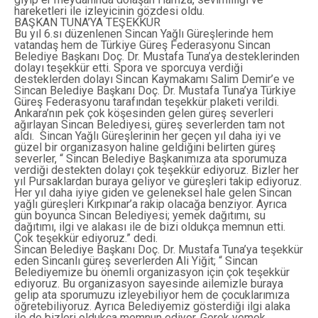
hareketleri ile izleyicinin gözdesi oldu.
BAŞKAN TUNA’YA TEŞEKKÜR
Bu yıl 6.sı düzenlenen Sincan Yağlı Güreşlerinde hem
vatandaş hem de Türkiye Güreş Federasyonu Sincan
Belediye Başkanı Doç. Dr. Mustafa Tuna’ya desteklerinden
dolayı teşekkür etti. Spora ve sporcuya verdiği
desteklerden dolayı Sincan Kaymakamı Salim Demir’e ve
Sincan Belediye Başkanı Doç. Dr. Mustafa Tuna’ya Türkiye
Güreş Federasyonu tarafından teşekkür plaketi verildi.
Ankara’nın pek çok köşesinden gelen güreş severleri
ağırlayan Sincan Belediyesi, güreş severlerden tam not
aldı. Sincan Yağlı Güreşlerinin her geçen yıl daha iyi ve
güzel bir organizasyon haline geldiğini belirten güreş
severler, “ Sincan Belediye Başkanımıza ata sporumuza
verdiği destekten dolayı çok teşekkür ediyoruz. Bizler her
yıl Pursaklardan buraya geliyor ve güreşleri takip ediyoruz.
Her yıl daha iyiye giden ve geleneksel hale gelen Sincan
yağlı güreşleri Kırkpınar’a rakip olacağa benziyor. Ayrıca
gün boyunca Sincan Belediyesi; yemek dağıtımı, su
dağıtımı, ilgi ve alakası ile de bizi oldukça memnun etti.
Çok teşekkür ediyoruz.” dedi.
Sincan Belediye Başkanı Doç. Dr. Mustafa Tuna’ya teşekkür
eden Sincanlı güreş severlerden Ali Yiğit; “ Sincan
Belediyemize bu önemli organizasyon için çok teşekkür
ediyoruz. Bu organizasyon sayesinde ailemizle buraya
gelip ata sporumuzu izleyebiliyor hem de çocuklarımıza
öğretebiliyoruz. Ayrıca Belediyemiz gösterdiği ilgi alaka
ile de bizleri oldukça memnun ediyor. Gerek yemek