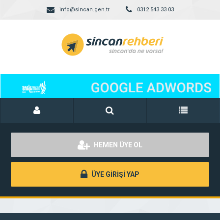
info@sincan.gen.tr
0312 543 33 03
HEMEN ÜYE OL
ÜYE GİRİŞİ YAP