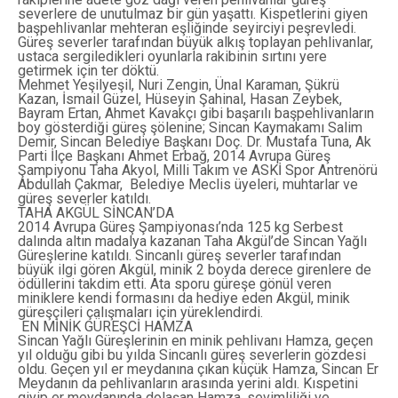
severlere de unutulmaz bir gün yaşattı. Kispetlerini giyen
başpehlivanlar mehteran eşliğinde seyirciyi peşrevledi.
Güreş severler tarafından büyük alkış toplayan pehlivanlar,
ustaca sergiledikleri oyunlarla rakibinin sırtını yere
getirmek için ter döktü.
Mehmet Yeşilyeşil, Nuri Zengin, Ünal Karaman, Şükrü
Kazan, İsmail Güzel, Hüseyin Şahinal, Hasan Zeybek,
Bayram Ertan, Ahmet Kavakçı gibi başarılı başpehlivanların
boy gösterdiği güreş şölenine; Sincan Kaymakamı Salim
Demir, Sincan Belediye Başkanı Doç. Dr. Mustafa Tuna, Ak
Parti İlçe Başkanı Ahmet Erbağ, 2014 Avrupa Güreş
Şampiyonu Taha Akyol, Milli Takım ve ASKİ Spor Antrenörü
Abdullah Çakmar, Belediye Meclis üyeleri, muhtarlar ve
güreş severler katıldı.
TAHA AKGÜL SİNCAN’DA
2014 Avrupa Güreş Şampiyonası’nda 125 kg Serbest
dalında altın madalya kazanan Taha Akgül’de Sincan Yağlı
Güreşlerine katıldı. Sincanlı güreş severler tarafından
büyük ilgi gören Akgül, minik 2 boyda derece girenlere de
ödüllerini takdim etti. Ata sporu güreşe gönül veren
miniklere kendi formasını da hediye eden Akgül, minik
güreşçileri çalışmaları için yüreklendirdi.
EN MİNİK GÜREŞCİ HAMZA
Sincan Yağlı Güreşlerinin en minik pehlivanı Hamza, geçen
yıl olduğu gibi bu yılda Sincanlı güreş severlerin gözdesi
oldu. Geçen yıl er meydanına çıkan küçük Hamza, Sincan Er
Meydanın da pehlivanların arasında yerini aldı. Kıspetini
giyip er meydanında dolaşan Hamza, sevimliliği ve