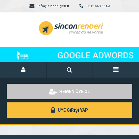
info@sincan.gen.tr
0312 543 33 03
HEMEN ÜYE OL
ÜYE GİRİŞİ YAP