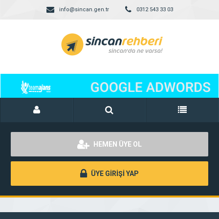
info@sincan.gen.tr
0312 543 33 03
HEMEN ÜYE OL
ÜYE GİRİŞİ YAP