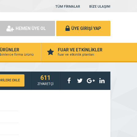
TÜM FİRMALAR
BİZE ULAŞIN!
HEMEN ÜYE OL
ÜYE GİRİŞİ YAP
ÜRÜNLER
FUAR VE ETKİNLİKLER
binlerce firma ürünü
fuar ve etkinlik planları
611
RİLERE EKLE
ZİYARETÇİ