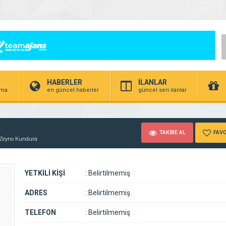
HABERLER
İLANLAR
irma
en güncel haberler
güncel seri ilanlar
TAKİBE AL
FAVO
Zeyno Kundura
YETKİLİ KİŞİ
:
Belirtilmemiş
ADRES
:
Belirtilmemiş
TELEFON
:
Belirtilmemiş