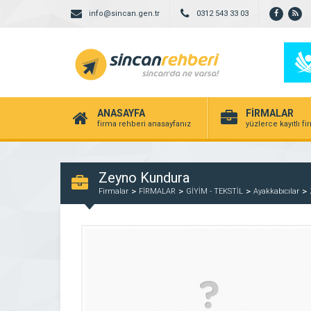
info@sincan.gen.tr
0312 543 33 03
ANASAYFA
FİRMALAR
firma rehberi anasayfanız
yüzlerce kayıtlı f
Zeyno Kundura
Firmalar
FİRMALAR
GİYİM - TEKSTİL
Ayakkabıcılar