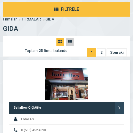
FİLTRELE
Firmalar
FİRMALAR
GIDA
GIDA
Toplam
25
firma bulundu.
1
2
Sonraki
Battalbey Çiğköfte
Erdal Arı
0 (535) 452 4090