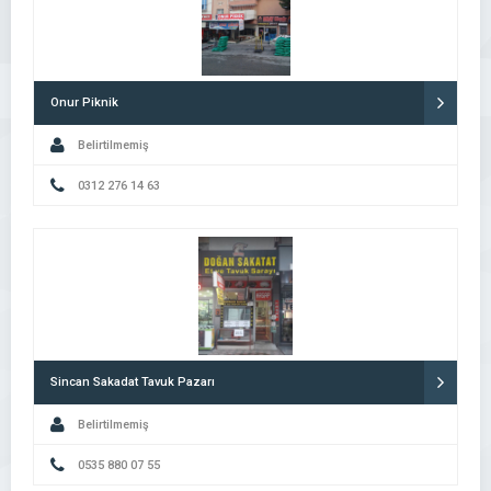
Onur Piknik
Belirtilmemiş
0312 276 14 63
Sincan Sakadat Tavuk Pazarı
Belirtilmemiş
0535 880 07 55