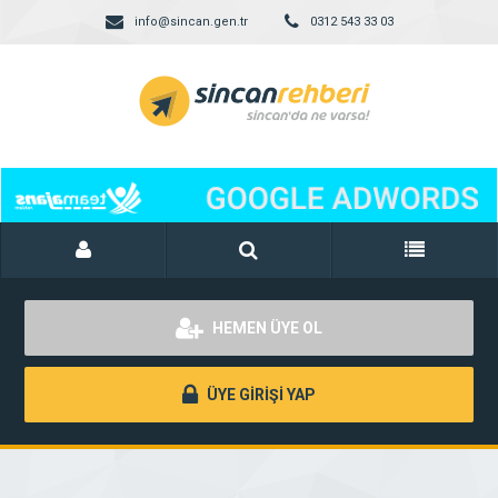
info@sincan.gen.tr
0312 543 33 03
HEMEN ÜYE OL
ÜYE GİRİŞİ YAP