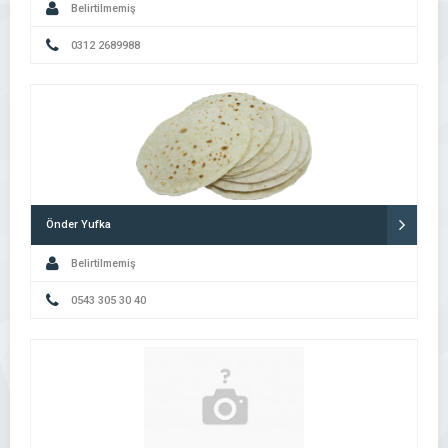
Belirtilmemiş
0312 2689988
Önder Yufka
Belirtilmemiş
0543 305 30 40