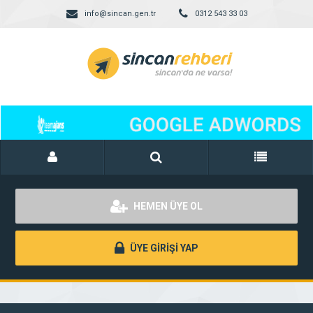
info@sincan.gen.tr
0312 543 33 03
HEMEN ÜYE OL
ÜYE GİRİŞİ YAP