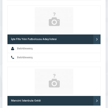
İşte Fifa Yılın Futbolcusu Aday listesi
Belirtilmemiş
Belirtilmemiş
Mancini İstanbula Geldi