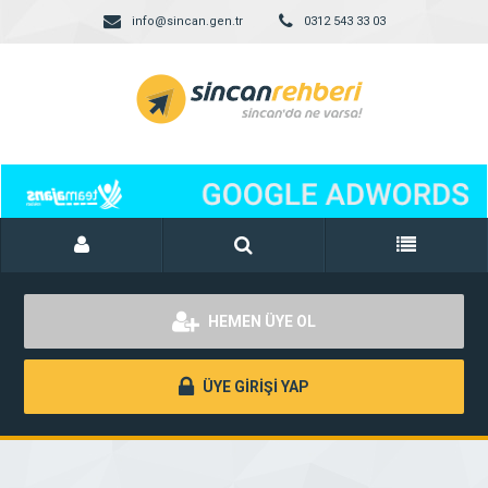
info@sincan.gen.tr
0312 543 33 03
HEMEN ÜYE OL
ÜYE GİRİŞİ YAP