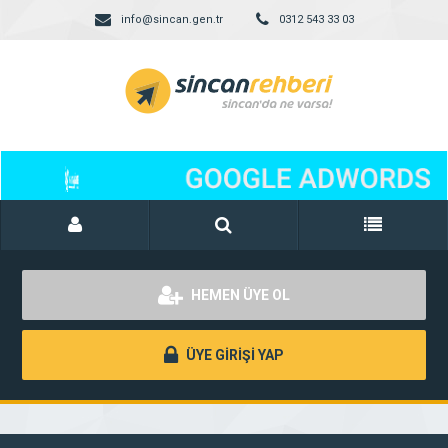
info@sincan.gen.tr
0312 543 33 03
HEMEN ÜYE OL
ÜYE GİRİŞİ YAP