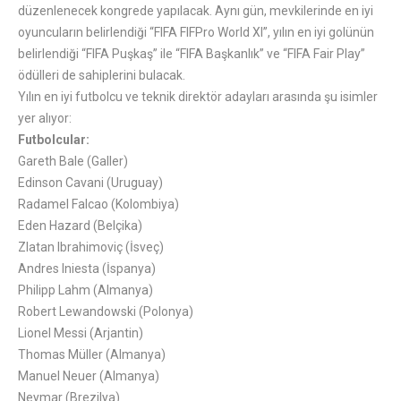
düzenlenecek kongrede yapılacak. Aynı gün, mevkilerinde en iyi
oyuncuların belirlendiği “FIFA FIFPro World XI”, yılın en iyi golünün
belirlendiği “FIFA Puşkaş” ile “FIFA Başkanlık” ve “FIFA Fair Play”
ödülleri de sahiplerini bulacak.
Yılın en iyi futbolcu ve teknik direktör adayları arasında şu isimler
yer alıyor:
Futbolcular:
Gareth Bale (Galler)
Edinson Cavani (Uruguay)
Radamel Falcao (Kolombiya)
Eden Hazard (Belçika)
Zlatan Ibrahimoviç (İsveç)
Andres Iniesta (İspanya)
Philipp Lahm (Almanya)
Robert Lewandowski (Polonya)
Lionel Messi (Arjantin)
Thomas Müller (Almanya)
Manuel Neuer (Almanya)
Neymar (Brezilya)